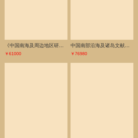
《中国南海及周边地区研究历史文献资料选编（第二辑）》
中国南部沿海及诸岛文献资料通遍（第六辑）
￥61000
￥76980